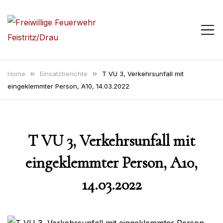
Skip
to
content
Freiwillige
Feuerwehr
Home
Einsatzberichte
T VU 3, Verkehrsunfall mit
eingeklemmter Person, A10, 14.03.2022
Feistritz/Drau
T VU 3, Verkehrsunfall mit
eingeklemmter Person, A10,
14.03.2022